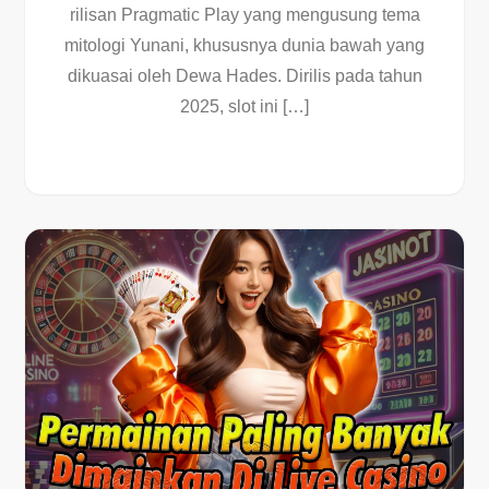
rilisan Pragmatic Play yang mengusung tema
mitologi Yunani, khususnya dunia bawah yang
dikuasai oleh Dewa Hades. Dirilis pada tahun
2025, slot ini […]