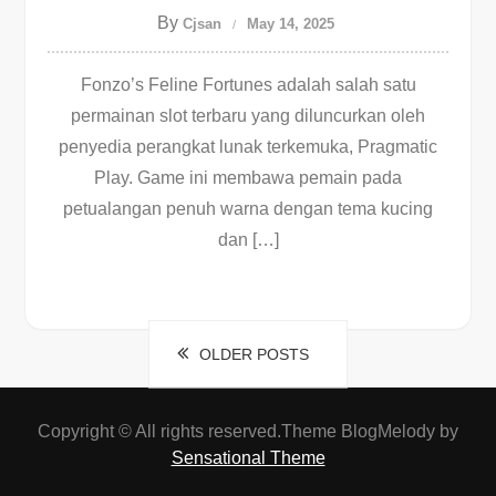
By
Cjsan
May 14, 2025
Fonzo’s Feline Fortunes adalah salah satu
permainan slot terbaru yang diluncurkan oleh
penyedia perangkat lunak terkemuka, Pragmatic
Play. Game ini membawa pemain pada
petualangan penuh warna dengan tema kucing
dan […]
Posts
OLDER POSTS
navigation
Copyright © All rights reserved.Theme BlogMelody by
Sensational Theme