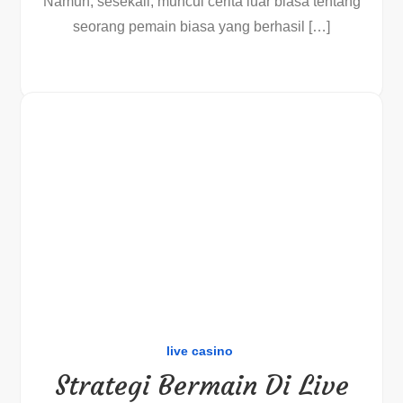
Namun, sesekali, muncul cerita luar biasa tentang
seorang pemain biasa yang berhasil […]
live casino
Strategi Bermain Di Live