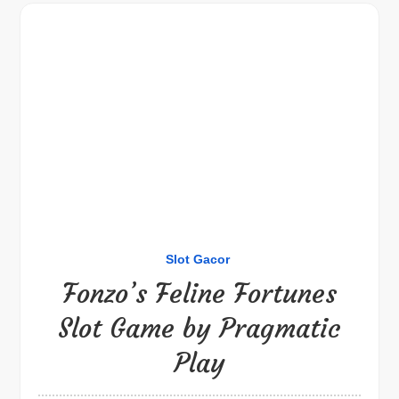
Slot Gacor
Fonzo’s Feline Fortunes
Slot Game by Pragmatic
Play