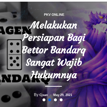
PKV ONLINE
Melakukan
Persiapan Bagi
Bettor Bandarq
Sangat Wajib
Hukumnya
By
Cjsan
May 29, 2021