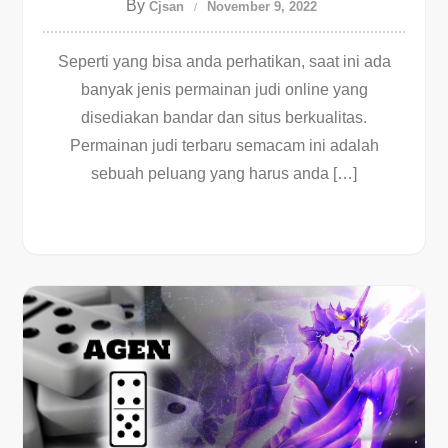
By
Cjsan
November 9, 2022
Seperti yang bisa anda perhatikan, saat ini ada
banyak jenis permainan judi online yang
disediakan bandar dan situs berkualitas.
Permainan judi terbaru semacam ini adalah
sebuah peluang yang harus anda […]