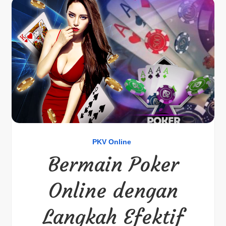
PKV Online
Bermain Poker
Online dengan
Langkah Efektif