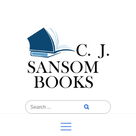
Skip
to
content
Search
for: