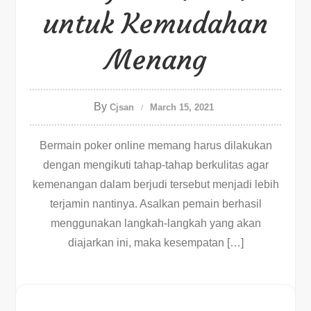
untuk Kemudahan
Menang
By
Cjsan
March 15, 2021
Bermain poker online memang harus dilakukan
dengan mengikuti tahap-tahap berkulitas agar
kemenangan dalam berjudi tersebut menjadi lebih
terjamin nantinya. Asalkan pemain berhasil
menggunakan langkah-langkah yang akan
diajarkan ini, maka kesempatan […]