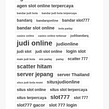
agen slot online terpercaya
bandar judi bola
bandar judi bola terpercaya
bandarq
bandar slot777
bandarqonline
bandar slot online
bola parlay
judibandarq
casino online
casino online terbesar
judi online
judionline
login slot
judi slot
judi slot online
scatter 777
main judi bola
mix parlay
parlay
scatter hitam
server jepang
server Thailand
situsjudionline
situs judi bola resmi
situs slot online
situs slot terpercaya
slot777
situs terpercaya
slot 777
slot777 gacor
slot 777 login