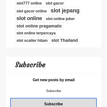
slot777 online
slot gacor
slot jepang
slot gacor online
slot online
slot online joker
slot online pragamatic
slot online terpercaya
slot Thailand
slot scatter hitam
Subscribe
Get new posts by email