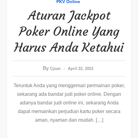
PKV Online
Aturan Jackpot
Poker Online Yang
Harus Anda Ketahui
By
Cjsan
April 22, 2021
Teruntuk Anda yang menggemari permainan poker,
sekarang ada bandar judi poker online. Dengan
adanya bandar judi online ini, sekarang Anda
dapat memainkan perjudian kartu poker secara
aman, nyaman dan mudah. […]