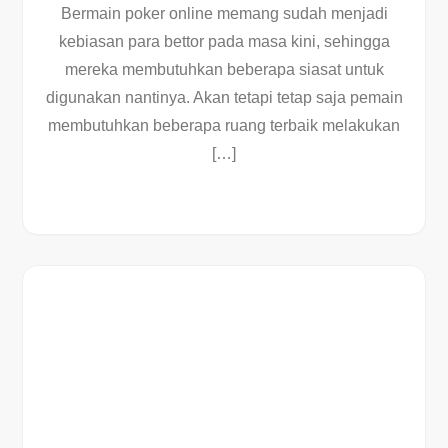
Bermain poker online memang sudah menjadi
kebiasan para bettor pada masa kini, sehingga
mereka membutuhkan beberapa siasat untuk
digunakan nantinya. Akan tetapi tetap saja pemain
membutuhkan beberapa ruang terbaik melakukan
[…]