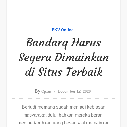
PKV Online
Bandarq Harus
Segera Dimainkan
di Situs Terbaik
By
Cjsan
December 12, 2020
Berjudi memang sudah menjadi kebiasan
masyarakat dulu, bahkan mereka berani
mempertaruhkan uang besar saat memainkan