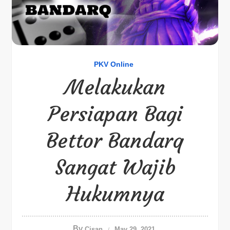
PKV Online
Melakukan
Persiapan Bagi
Bettor Bandarq
Sangat Wajib
Hukumnya
By
Cjsan
May 29, 2021