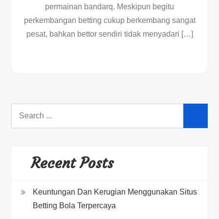
permainan bandarq. Meskipun begitu
perkembangan betting cukup berkembang sangat
pesat, bahkan bettor sendiri tidak menyadari […]
Search
for:
Recent Posts
Keuntungan Dan Kerugian Menggunakan Situs
Betting Bola Terpercaya