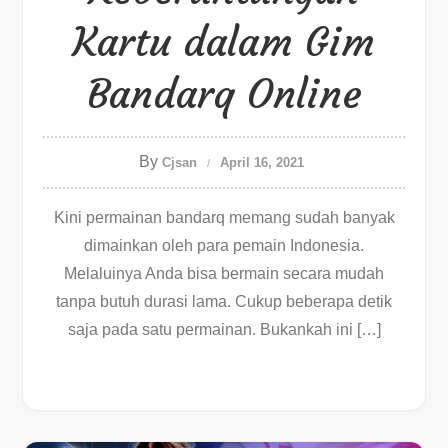
Kartu dalam Gim
Bandarq Online
By
Cjsan
April 16, 2021
Kini permainan bandarq memang sudah banyak
dimainkan oleh para pemain Indonesia.
Melaluinya Anda bisa bermain secara mudah
tanpa butuh durasi lama. Cukup beberapa detik
saja pada satu permainan. Bukankah ini […]