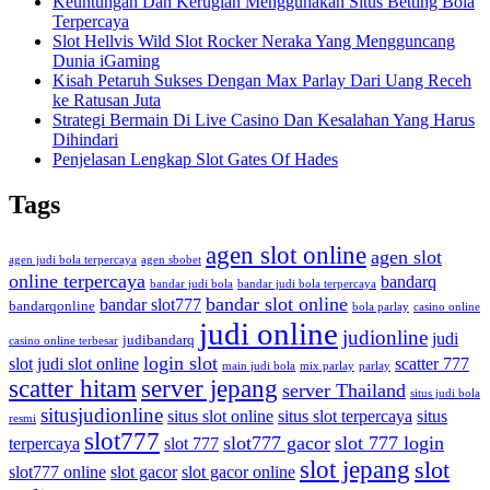
Keuntungan Dan Kerugian Menggunakan Situs Betting Bola
Terpercaya
Slot Hellvis Wild Slot Rocker Neraka Yang Mengguncang
Dunia iGaming
Kisah Petaruh Sukses Dengan Max Parlay Dari Uang Receh
ke Ratusan Juta
Strategi Bermain Di Live Casino Dan Kesalahan Yang Harus
Dihindari
Penjelasan Lengkap Slot Gates Of Hades
Tags
agen slot online
agen slot
agen judi bola terpercaya
agen sbobet
online terpercaya
bandarq
bandar judi bola
bandar judi bola terpercaya
bandar slot online
bandar slot777
bandarqonline
bola parlay
casino online
judi online
judionline
judi
judibandarq
casino online terbesar
login slot
slot
judi slot online
scatter 777
main judi bola
mix parlay
parlay
scatter hitam
server jepang
server Thailand
situs judi bola
situsjudionline
situs slot online
situs slot terpercaya
situs
resmi
slot777
slot777 gacor
slot 777 login
terpercaya
slot 777
slot jepang
slot
slot777 online
slot gacor
slot gacor online