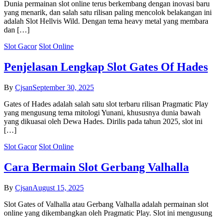
Dunia permainan slot online terus berkembang dengan inovasi baru
yang menarik, dan salah satu rilisan paling mencolok belakangan ini
adalah Slot Hellvis Wild. Dengan tema heavy metal yang membara
dan […]
Slot Gacor
Slot Online
Penjelasan Lengkap Slot Gates Of Hades
By
Cjsan
September 30, 2025
Gates of Hades adalah salah satu slot terbaru rilisan Pragmatic Play
yang mengusung tema mitologi Yunani, khususnya dunia bawah
yang dikuasai oleh Dewa Hades. Dirilis pada tahun 2025, slot ini
[…]
Slot Gacor
Slot Online
Cara Bermain Slot Gerbang Valhalla
By
Cjsan
August 15, 2025
Slot Gates of Valhalla atau Gerbang Valhalla adalah permainan slot
online yang dikembangkan oleh Pragmatic Play. Slot ini mengusung