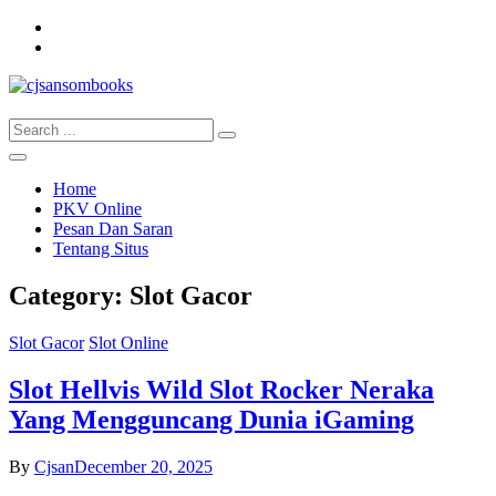
Skip
to
content
Search
for:
Home
PKV Online
Pesan Dan Saran
Tentang Situs
Category:
Slot Gacor
Slot Gacor
Slot Online
Slot Hellvis Wild Slot Rocker Neraka
Yang Mengguncang Dunia iGaming
By
Cjsan
December 20, 2025