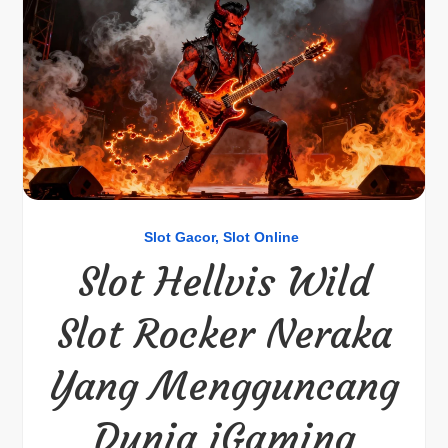
Slot Gacor
Slot Online
Slot Hellvis Wild
Slot Rocker Neraka
Yang Mengguncang
Dunia iGaming