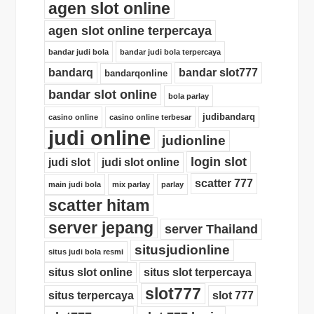
agen slot online
agen slot online terpercaya
bandar judi bola
bandar judi bola terpercaya
bandarq
bandar slot777
bandarqonline
bandar slot online
bola parlay
judibandarq
casino online
casino online terbesar
judi online
judionline
login slot
judi slot
judi slot online
scatter 777
main judi bola
mix parlay
parlay
scatter hitam
server jepang
server Thailand
situsjudionline
situs judi bola resmi
situs slot online
situs slot terpercaya
slot777
situs terpercaya
slot 777