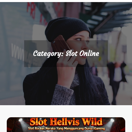
Category:
Slot Online