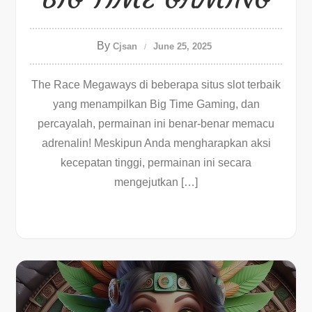
By
Cjsan
June 25, 2025
The Race Megaways di beberapa situs slot terbaik
yang menampilkan Big Time Gaming, dan
percayalah, permainan ini benar-benar memacu
adrenalin! Meskipun Anda mengharapkan aksi
kecepatan tinggi, permainan ini secara
mengejutkan […]