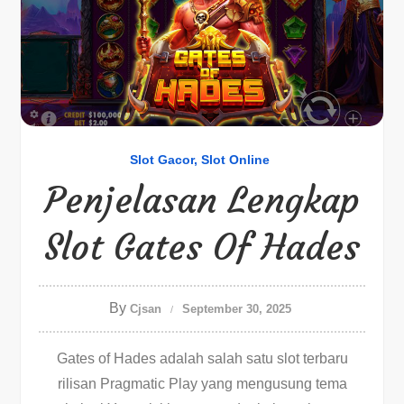
Slot Gacor
Slot Online
Penjelasan Lengkap
Slot Gates Of Hades
By
Cjsan
September 30, 2025
Gates of Hades adalah salah satu slot terbaru
rilisan Pragmatic Play yang mengusung tema