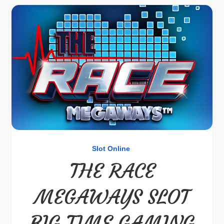
Slot Online
THE RACE
MEGAWAYS SLOT
BIG TIME GAMING