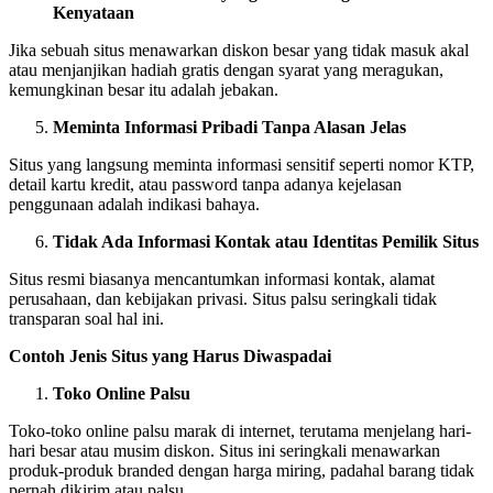
Kenyataan
Jika sebuah situs menawarkan diskon besar yang tidak masuk akal
atau menjanjikan hadiah gratis dengan syarat yang meragukan,
kemungkinan besar itu adalah jebakan.
Meminta Informasi Pribadi Tanpa Alasan Jelas
Situs yang langsung meminta informasi sensitif seperti nomor KTP,
detail kartu kredit, atau password tanpa adanya kejelasan
penggunaan adalah indikasi bahaya.
Tidak Ada Informasi Kontak atau Identitas Pemilik Situs
Situs resmi biasanya mencantumkan informasi kontak, alamat
perusahaan, dan kebijakan privasi. Situs palsu seringkali tidak
transparan soal hal ini.
Contoh Jenis Situs yang Harus Diwaspadai
Toko Online Palsu
Toko-toko online palsu marak di internet, terutama menjelang hari-
hari besar atau musim diskon. Situs ini seringkali menawarkan
produk-produk branded dengan harga miring, padahal barang tidak
pernah dikirim atau palsu.