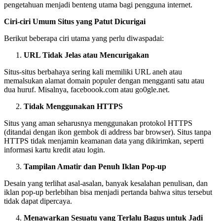
pengetahuan menjadi benteng utama bagi pengguna internet.
Ciri-ciri Umum Situs yang Patut Dicurigai
Berikut beberapa ciri utama yang perlu diwaspadai:
URL Tidak Jelas atau Mencurigakan
Situs-situs berbahaya sering kali memiliki URL aneh atau
memalsukan alamat domain populer dengan mengganti satu atau
dua huruf. Misalnya, faceboook.com atau go0gle.net.
Tidak Menggunakan HTTPS
Situs yang aman seharusnya menggunakan protokol HTTPS
(ditandai dengan ikon gembok di address bar browser). Situs tanpa
HTTPS tidak menjamin keamanan data yang dikirimkan, seperti
informasi kartu kredit atau login.
Tampilan Amatir dan Penuh Iklan Pop-up
Desain yang terlihat asal-asalan, banyak kesalahan penulisan, dan
iklan pop-up berlebihan bisa menjadi pertanda bahwa situs tersebut
tidak dapat dipercaya.
Menawarkan Sesuatu yang Terlalu Bagus untuk Jadi