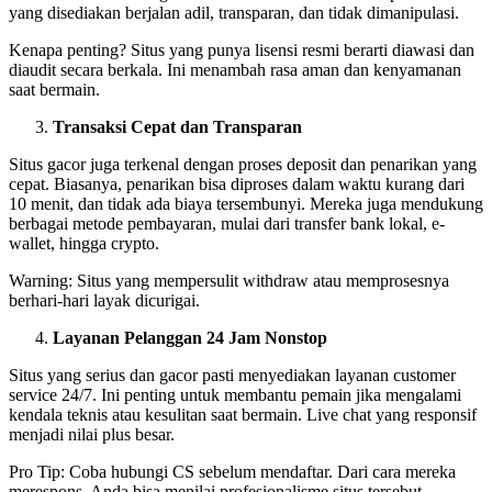
yang disediakan berjalan adil, transparan, dan tidak dimanipulasi.
Kenapa penting? Situs yang punya lisensi resmi berarti diawasi dan
diaudit secara berkala. Ini menambah rasa aman dan kenyamanan
saat bermain.
Transaksi Cepat dan Transparan
Situs gacor juga terkenal dengan proses deposit dan penarikan yang
cepat. Biasanya, penarikan bisa diproses dalam waktu kurang dari
10 menit, dan tidak ada biaya tersembunyi. Mereka juga mendukung
berbagai metode pembayaran, mulai dari transfer bank lokal, e-
wallet, hingga crypto.
Warning: Situs yang mempersulit withdraw atau memprosesnya
berhari-hari layak dicurigai.
Layanan Pelanggan 24 Jam Nonstop
Situs yang serius dan gacor pasti menyediakan layanan customer
service 24/7. Ini penting untuk membantu pemain jika mengalami
kendala teknis atau kesulitan saat bermain. Live chat yang responsif
menjadi nilai plus besar.
Pro Tip: Coba hubungi CS sebelum mendaftar. Dari cara mereka
merespons, Anda bisa menilai profesionalisme situs tersebut.