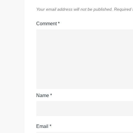
Your email address will not be published.
Required 
Comment
*
Name
*
Email
*