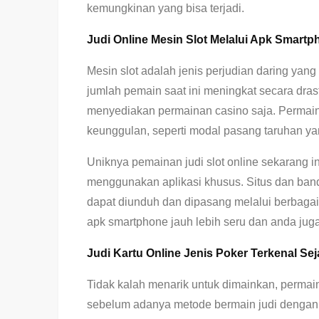
kemungkinan yang bisa terjadi.
Judi Online
Mesin Slot Melalui Apk Smartp
Mesin slot adalah jenis perjudian daring yan
jumlah pemain saat ini meningkat secara dras
menyediakan permainan casino saja. Permaina
keunggulan, seperti modal pasang taruhan yan
Uniknya pemainan judi slot online sekarang in
menggunakan aplikasi khusus. Situs dan banda
dapat diunduh dan dipasang melalui berbagai 
apk smartphone jauh lebih seru dan anda juga
Judi Kartu Online Jenis Poker Terkenal Se
Tidak kalah menarik untuk dimainkan, permai
sebelum adanya metode bermain judi dengan 