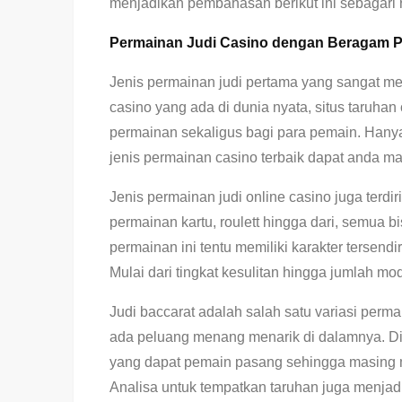
menjadikan pembahasan berikut ini sebagari re
Permainan Judi Casino dengan Beragam P
Jenis permainan judi pertama yang sangat men
casino yang ada di dunia nyata, situs taruha
permainan sekaligus bagi para pemain. Hanya
jenis permainan casino terbaik dapat anda ma
Jenis permainan judi online casino juga terdir
permainan kartu, roulett hingga dari, semua b
permainan ini tentu memiliki karakter tersen
Mulai dari tingkat kesulitan hingga jumlah mo
Judi baccarat adalah salah satu variasi perm
ada peluang menang menarik di dalamnya. Di 
yang dapat pemain pasang sehingga masing m
Analisa untuk tempatkan taruhan juga menjad