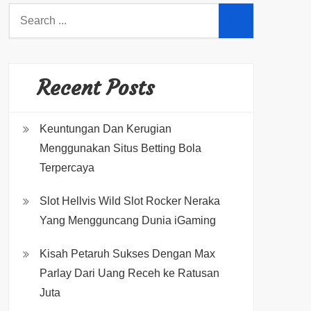
Search
for:
Recent Posts
Keuntungan Dan Kerugian
Menggunakan Situs Betting Bola
Terpercaya
Slot Hellvis Wild Slot Rocker Neraka
Yang Mengguncang Dunia iGaming
Kisah Petaruh Sukses Dengan Max
Parlay Dari Uang Receh ke Ratusan
Juta