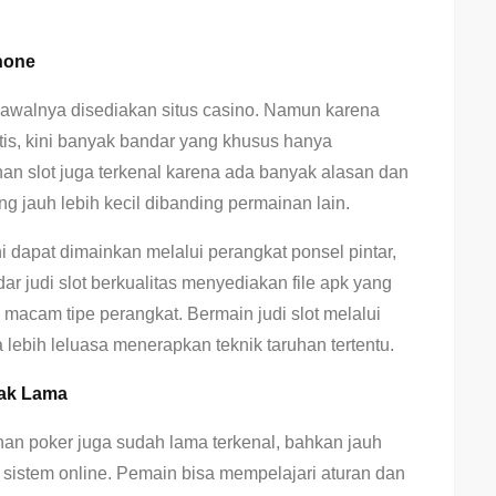
hone
g awalnya disediakan situs casino. Namun karena
tis, kini banyak bandar yang khusus hanya
n slot juga terkenal karena ada banyak alasan dan
g jauh lebih kecil dibanding permainan lain.
i dapat dimainkan melalui perangkat ponsel pintar,
r judi slot berkualitas menyediakan file apk yang
macam tipe perangkat. Bermain judi slot melalui
 lebih leluasa menerapkan teknik taruhan tertentu.
jak Lama
nan poker juga sudah lama terkenal, bahkan jauh
sistem online. Pemain bisa mempelajari aturan dan