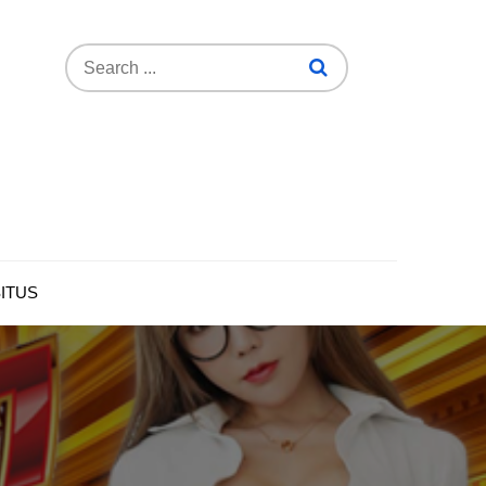
Search
for:
ITUS