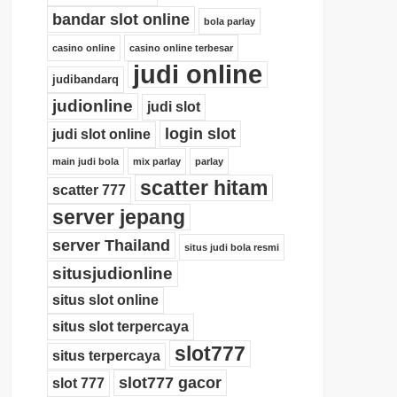
bandar slot online
bola parlay
casino online
casino online terbesar
judi online
judibandarq
judionline
judi slot
login slot
judi slot online
main judi bola
mix parlay
parlay
scatter hitam
scatter 777
server jepang
server Thailand
situs judi bola resmi
situsjudionline
situs slot online
situs slot terpercaya
slot777
situs terpercaya
slot777 gacor
slot 777