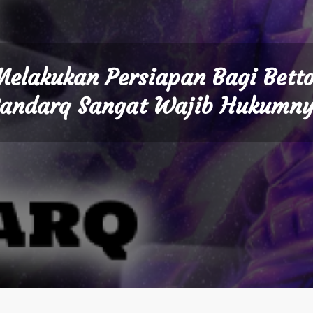
Melakukan Persiapan Bagi Betto
andarq Sangat Wajib Hukumn