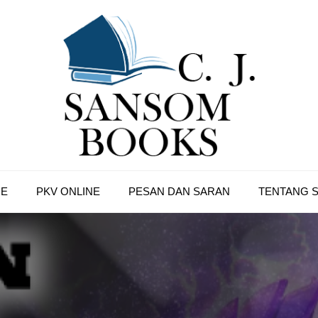
E
PKV ONLINE
PESAN DAN SARAN
TENTANG S