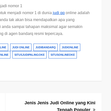
jadi nomor 1
ntuk menjadi nomor 1 di dunia
judi qq
online adalah
a anda tak akan bisa mendapatkan apa yang
i anda sampai tahapan maksimal agar semakin
g di agen bandarq resmi tepercaya.
LINE
JUDI ONLINE
JUDIBANDARQ
JUDIONLINE
ONLINE
SITUSJUDIPALINGOKE
SITUSONLINEOKE
Jenis Jenis Judi Online yang Kini
Tengah Populer