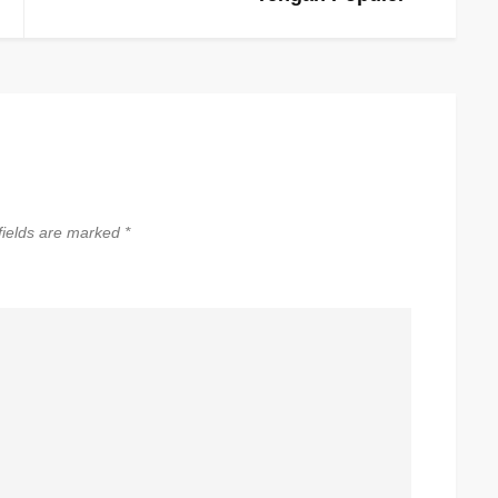
fields are marked
*