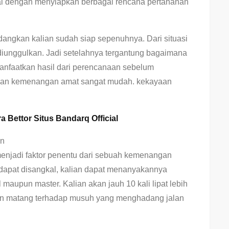
tal dengan menyiapkan berbagai rencana pertahanan
dangkan kalian sudah siap sepenuhnya. Dari situasi
diunggulkan. Jadi setelahnya tergantung bagaimana
manfaatkan hasil dari perencanaan sebelum
tkan kemenangan amat sangat mudah. kekayaan
 Bettor Situs Bandarq Official
an
njadi faktor penentu dari sebuah kemenangan
k dapat disangkal, kalian dapat menanyakannya
 maupun master. Kalian akan jauh 10 kali lipat lebih
an matang terhadap musuh yang menghadang jalan