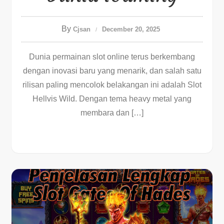
By
Cjsan
December 20, 2025
Dunia permainan slot online terus berkembang
dengan inovasi baru yang menarik, dan salah satu
rilisan paling mencolok belakangan ini adalah Slot
Hellvis Wild. Dengan tema heavy metal yang
membara dan […]