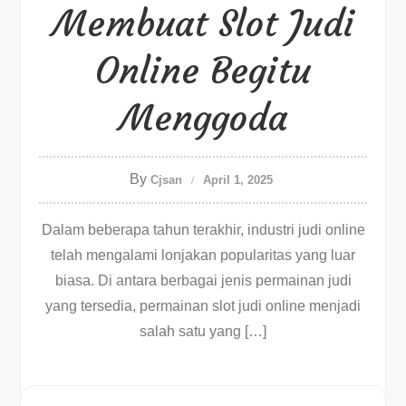
Membuat Slot Judi
Online Begitu
Menggoda
By
Cjsan
April 1, 2025
Dalam beberapa tahun terakhir, industri judi online
telah mengalami lonjakan popularitas yang luar
biasa. Di antara berbagai jenis permainan judi
yang tersedia, permainan slot judi online menjadi
salah satu yang […]