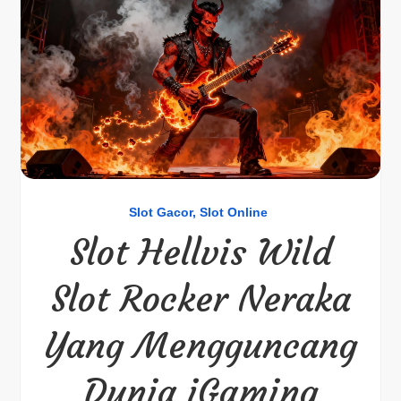
Slot Gacor
Slot Online
Slot Hellvis Wild
Slot Rocker Neraka
Yang Mengguncang
Dunia iGaming