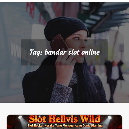
Tag:
bandar slot online