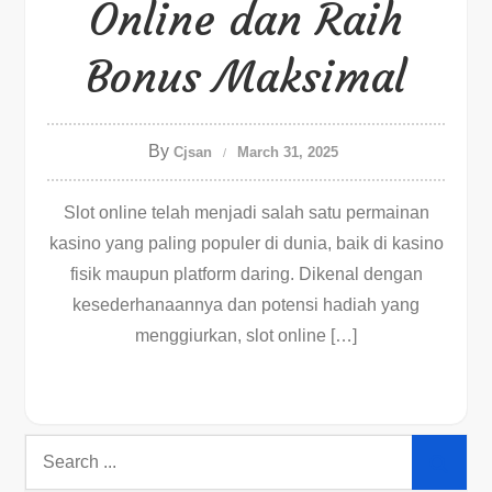
Online dan Raih
Bonus Maksimal
By
Cjsan
March 31, 2025
Slot online telah menjadi salah satu permainan
kasino yang paling populer di dunia, baik di kasino
fisik maupun platform daring. Dikenal dengan
kesederhanaannya dan potensi hadiah yang
menggiurkan, slot online […]
Search
for: