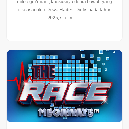
mitologi Yunani, khususnya dunia bawah yang
dikuasai oleh Dewa Hades. Dirilis pada tahun
2025, slot ini […]