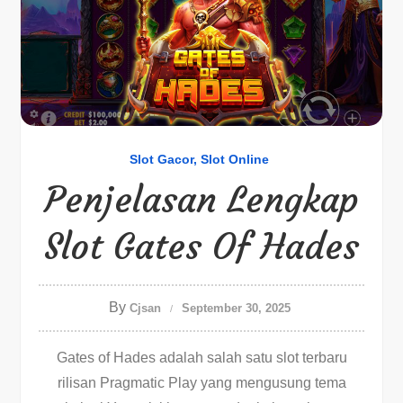
Slot Gacor
Slot Online
Penjelasan Lengkap
Slot Gates Of Hades
By
Cjsan
September 30, 2025
Gates of Hades adalah salah satu slot terbaru
rilisan Pragmatic Play yang mengusung tema