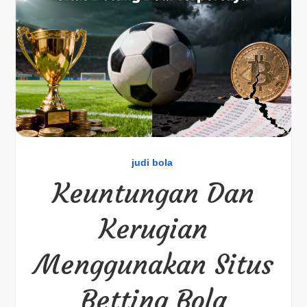
judi bola
Keuntungan Dan
Kerugian
Menggunakan Situs
Betting Bola