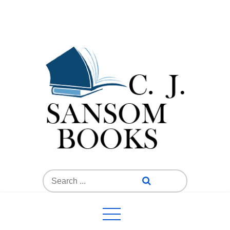
Skip
to
content
Search
for: