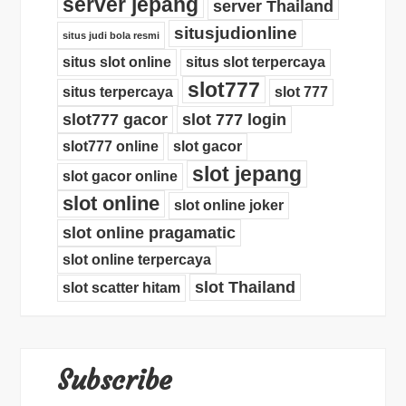
server jepang
server Thailand
situsjudionline
situs judi bola resmi
situs slot online
situs slot terpercaya
slot777
situs terpercaya
slot 777
slot777 gacor
slot 777 login
slot777 online
slot gacor
slot jepang
slot gacor online
slot online
slot online joker
slot online pragamatic
slot online terpercaya
slot Thailand
slot scatter hitam
Subscribe