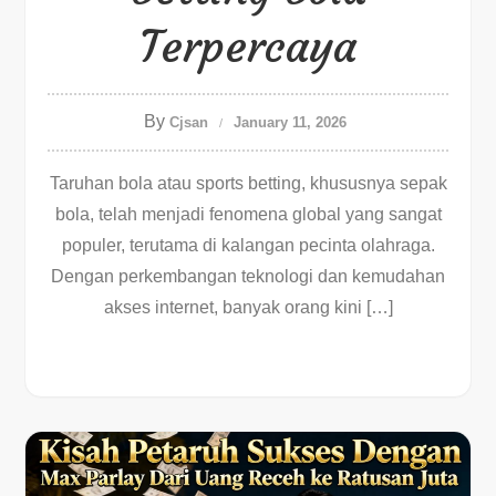
Terpercaya
By
Cjsan
January 11, 2026
Taruhan bola atau sports betting, khususnya sepak
bola, telah menjadi fenomena global yang sangat
populer, terutama di kalangan pecinta olahraga.
Dengan perkembangan teknologi dan kemudahan
akses internet, banyak orang kini […]