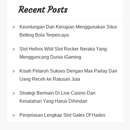
Recent Posts
Keuntungan Dan Kerugian Menggunakan Situs
Betting Bola Terpercaya
Slot Hellvis Wild Slot Rocker Neraka Yang
Mengguncang Dunia iGaming
Kisah Petaruh Sukses Dengan Max Parlay Dari
Uang Receh ke Ratusan Juta
Strategi Bermain Di Live Casino Dan
Kesalahan Yang Harus Dihindari
Penjelasan Lengkap Slot Gates Of Hades