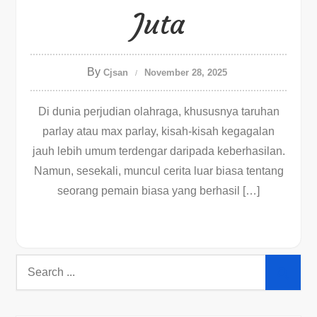
Juta
By
Cjsan
November 28, 2025
Di dunia perjudian olahraga, khususnya taruhan
parlay atau max parlay, kisah-kisah kegagalan
jauh lebih umum terdengar daripada keberhasilan.
Namun, sesekali, muncul cerita luar biasa tentang
seorang pemain biasa yang berhasil […]
Search
for: