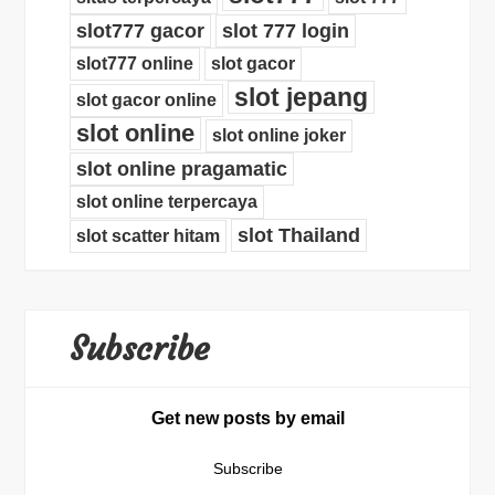
slot777 gacor
slot 777 login
slot777 online
slot gacor
slot jepang
slot gacor online
slot online
slot online joker
slot online pragamatic
slot online terpercaya
slot Thailand
slot scatter hitam
Subscribe
Get new posts by email