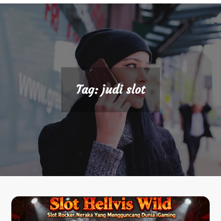
Tag:
judi slot