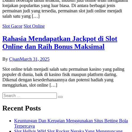
Dalam beberapa tahun terakhir, industri judi online telah mengalami
lonjakan popularitas yang luar biasa. Di antara berbagai jenis
permainan judi yang tersedia, permainan slot judi online menjadi
salah satu yang […]
Slot Gacor
Slot Online
Rahasia Mendapatkan Jackpot di Slot
Online dan Raih Bonus Maksimal
By
Cjsan
March 31, 2025
Slot online telah menjadi salah satu permainan kasino yang paling
populer di dunia, baik di kasino fisik maupun platform daring.
Dikenal dengan kesederhanaannya dan potensi hadiah yang
menggiurkan, slot online […]
Search
for:
Recent Posts
Keuntungan Dan Kerugian Menggunakan Situs Betting Bola
Terpercaya
Slot Hellvis Wild Slot Rocker Neraka Yang Mengguncang