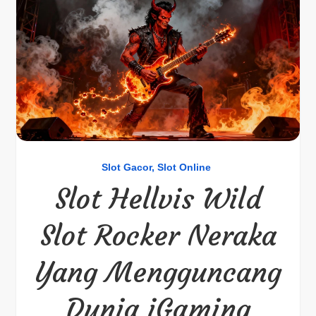
Slot Gacor
Slot Online
Slot Hellvis Wild
Slot Rocker Neraka
Yang Mengguncang
Dunia iGaming