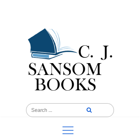
Skip
to
content
Search
for: