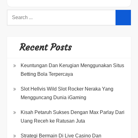
Search
for:
Recent Posts
Keuntungan Dan Kerugian Menggunakan Situs
Betting Bola Terpercaya
Slot Hellvis Wild Slot Rocker Neraka Yang
Mengguncang Dunia iGaming
Kisah Petaruh Sukses Dengan Max Parlay Dari
Uang Receh ke Ratusan Juta
Strategi Bermain Di Live Casino Dan