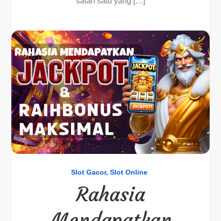
salah satu yang […]
Slot Gacor
Slot Online
Rahasia
Mendapatkan