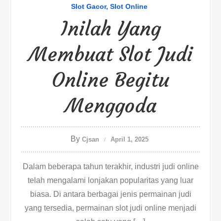
Slot Gacor
Slot Online
Inilah Yang
Membuat Slot Judi
Online Begitu
Menggoda
By
Cjsan
April 1, 2025
Dalam beberapa tahun terakhir, industri judi online
telah mengalami lonjakan popularitas yang luar
biasa. Di antara berbagai jenis permainan judi
yang tersedia, permainan slot judi online menjadi