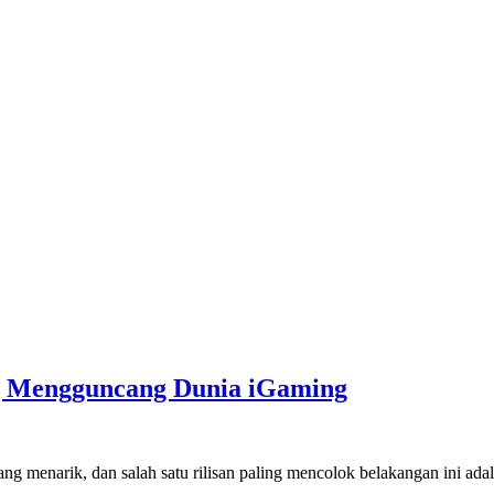
ng Mengguncang Dunia iGaming
ang menarik, dan salah satu rilisan paling mencolok belakangan ini a