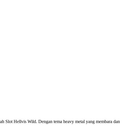
dalah Slot Hellvis Wild. Dengan tema heavy metal yang membara dan