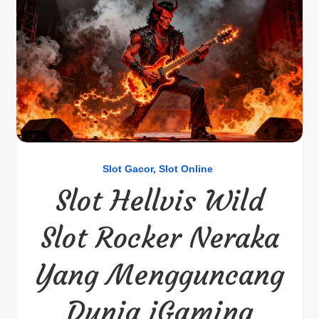
Slot Gacor
Slot Online
Slot Hellvis Wild
Slot Rocker Neraka
Yang Mengguncang
Dunia iGaming