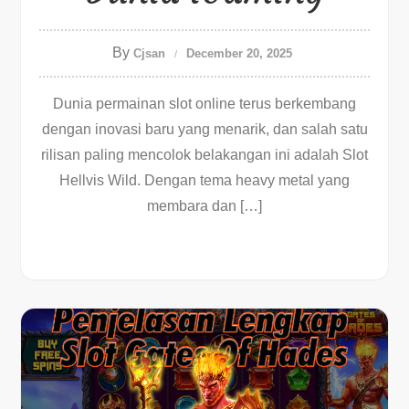
By
Cjsan
December 20, 2025
Dunia permainan slot online terus berkembang
dengan inovasi baru yang menarik, dan salah satu
rilisan paling mencolok belakangan ini adalah Slot
Hellvis Wild. Dengan tema heavy metal yang
membara dan […]