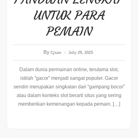
UNTUK PARA
PEMAIN
By
Cjsan
July 29, 2025
Dalam dunia permainan online, terutama slot,
istilah “gacor” menjadi sangat populer. Gacor
sendiri merupakan singkatan dari “gampang bocor”
atau dalam konteks slot berarti situs yang sering
memberikan kemenangan kepada pemain. […]