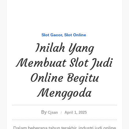
Slot Gacor
Slot Online
Inilah Yang
Membuat Slot Judi
Online Begitu
Menggoda
By
Cjsan
April 1, 2025
Dalam beberapa tahun terakhir, industri judi online