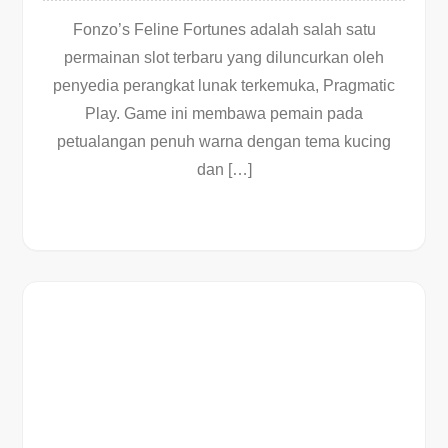
Fonzo’s Feline Fortunes adalah salah satu
permainan slot terbaru yang diluncurkan oleh
penyedia perangkat lunak terkemuka, Pragmatic
Play. Game ini membawa pemain pada
petualangan penuh warna dengan tema kucing
dan […]