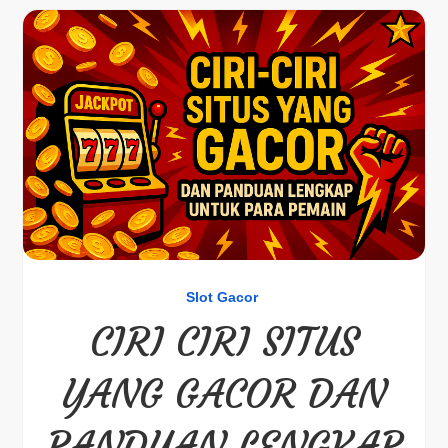
Slot Gacor
CIRI CIRI SITUS
YANG GACOR DAN
PANDUAN LENGKAP