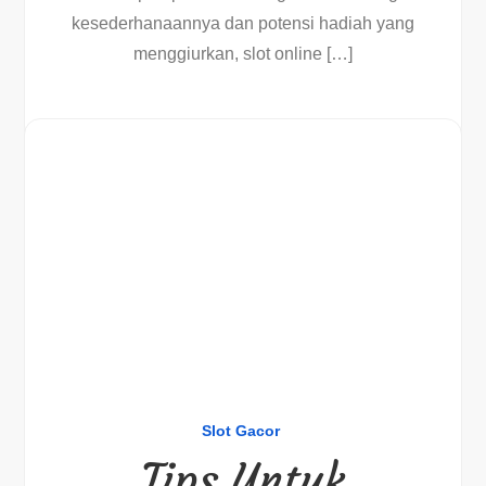
kesederhanaannya dan potensi hadiah yang
menggiurkan, slot online […]
Slot Gacor
Tips Untuk