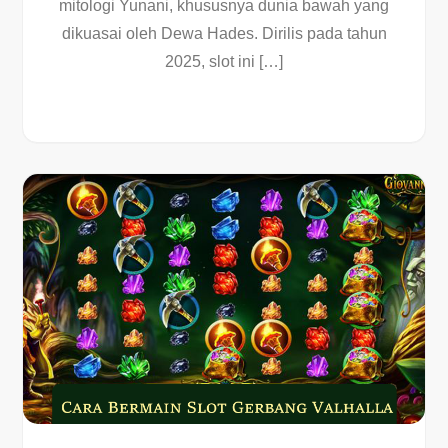
mitologi Yunani, khususnya dunia bawah yang
dikuasai oleh Dewa Hades. Dirilis pada tahun
2025, slot ini […]