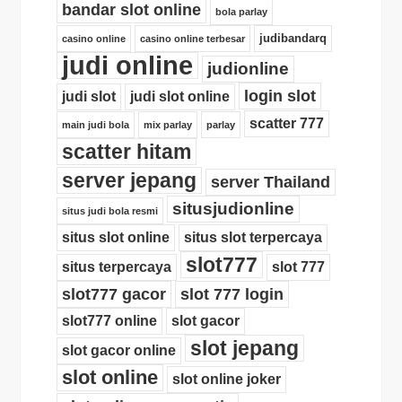
bandar slot online
bola parlay
judibandarq
casino online
casino online terbesar
judi online
judionline
login slot
judi slot
judi slot online
scatter 777
main judi bola
mix parlay
parlay
scatter hitam
server jepang
server Thailand
situsjudionline
situs judi bola resmi
situs slot online
situs slot terpercaya
slot777
situs terpercaya
slot 777
slot777 gacor
slot 777 login
slot777 online
slot gacor
slot jepang
slot gacor online
slot online
slot online joker