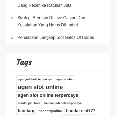
Uang Receh ke Ratusan Juta
Strategi Bermain Di Live Casino Dan
Kesalahan Yang Harus Dihindari
Penjelasan Lengkap Slot Gates Of Hades
Tags
agen judi bola terpercaya
agen sbobet
agen slot online
agen slot online terpercaya
bandar judi bola
bandar judi bola terpercaya
bandarq
bandar slot777
bandarqonline