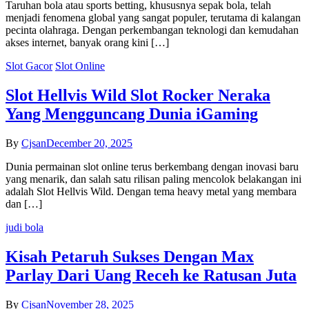
Taruhan bola atau sports betting, khususnya sepak bola, telah
menjadi fenomena global yang sangat populer, terutama di kalangan
pecinta olahraga. Dengan perkembangan teknologi dan kemudahan
akses internet, banyak orang kini […]
Slot Gacor
Slot Online
Slot Hellvis Wild Slot Rocker Neraka
Yang Mengguncang Dunia iGaming
By
Cjsan
December 20, 2025
Dunia permainan slot online terus berkembang dengan inovasi baru
yang menarik, dan salah satu rilisan paling mencolok belakangan ini
adalah Slot Hellvis Wild. Dengan tema heavy metal yang membara
dan […]
judi bola
Kisah Petaruh Sukses Dengan Max
Parlay Dari Uang Receh ke Ratusan Juta
By
Cjsan
November 28, 2025