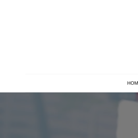
Skip
to
content
HOM