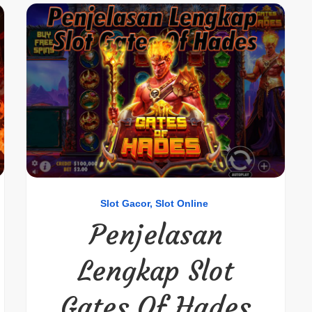
Slot Gacor
Slot Online
Penjelasan
Lengkap Slot
Gates Of Hades