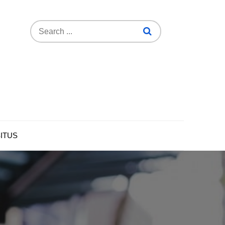
Search
for:
ITUS