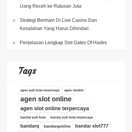
Uang Receh ke Ratusan Juta
Strategi Bermain Di Live Casino Dan
Kesalahan Yang Harus Dihindari
Penjelasan Lengkap Slot Gates Of Hades
Tags
agen judi bola terpercaya
agen sbobet
agen slot online
agen slot online terpercaya
bandar judi bola
bandar judi bola terpercaya
bandarq
bandar slot777
bandarqonline