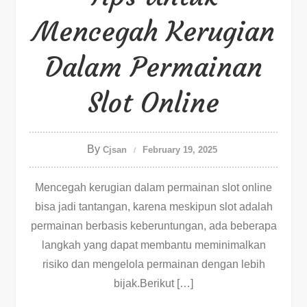
Mencegah Kerugian
Dalam Permainan
Slot Online
By
Cjsan
February 19, 2025
Mencegah kerugian dalam permainan slot online
bisa jadi tantangan, karena meskipun slot adalah
permainan berbasis keberuntungan, ada beberapa
langkah yang dapat membantu meminimalkan
risiko dan mengelola permainan dengan lebih
bijak.Berikut […]