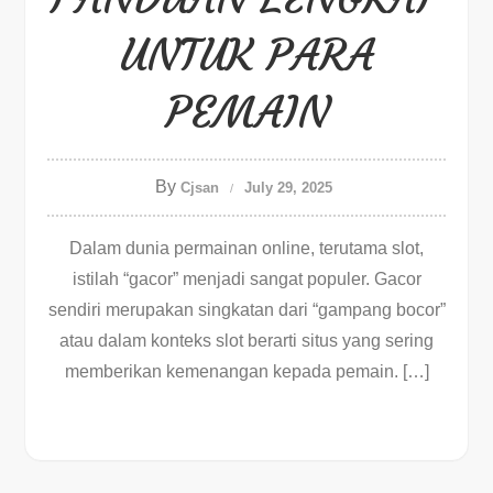
UNTUK PARA
PEMAIN
By
Cjsan
July 29, 2025
Dalam dunia permainan online, terutama slot,
istilah “gacor” menjadi sangat populer. Gacor
sendiri merupakan singkatan dari “gampang bocor”
atau dalam konteks slot berarti situs yang sering
memberikan kemenangan kepada pemain. […]