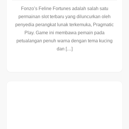
Fonzo’s Feline Fortunes adalah salah satu
permainan slot terbaru yang diluncurkan oleh
penyedia perangkat lunak terkemuka, Pragmatic
Play. Game ini membawa pemain pada
petualangan penuh warna dengan tema kucing
dan […]