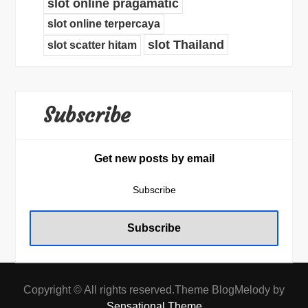
slot online pragamatic
slot online terpercaya
slot Thailand
slot scatter hitam
Subscribe
Get new posts by email
Copyright © All rights reserved.Theme BlogMelody by
Sensational Theme