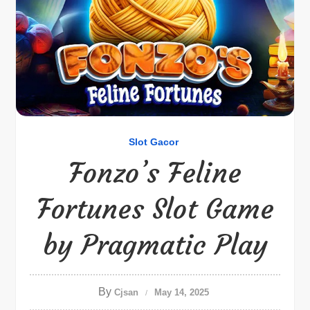
Slot Gacor
Fonzo’s Feline
Fortunes Slot Game
by Pragmatic Play
By
Cjsan
May 14, 2025