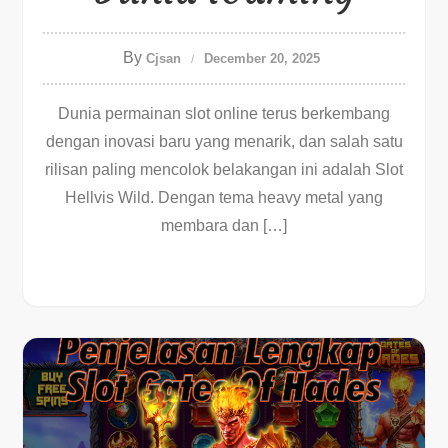
By
Cjsan
December 20, 2025
Dunia permainan slot online terus berkembang
dengan inovasi baru yang menarik, dan salah satu
rilisan paling mencolok belakangan ini adalah Slot
Hellvis Wild. Dengan tema heavy metal yang
membara dan […]