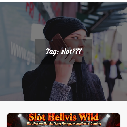
Tag:
slot777