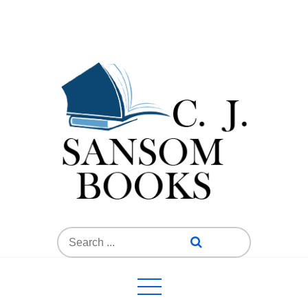
Skip
to
content
Search
for: