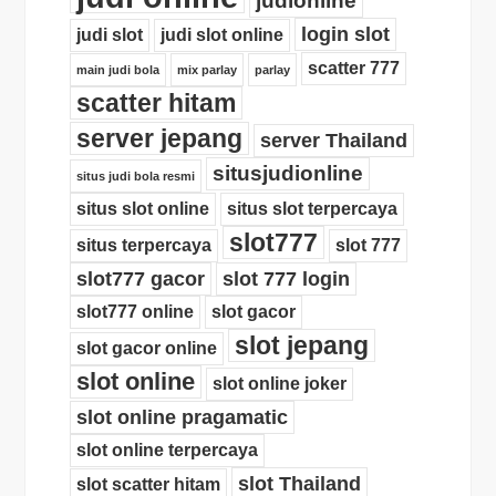
judionline
login slot
judi slot
judi slot online
scatter 777
main judi bola
mix parlay
parlay
scatter hitam
server jepang
server Thailand
situsjudionline
situs judi bola resmi
situs slot online
situs slot terpercaya
slot777
situs terpercaya
slot 777
slot777 gacor
slot 777 login
slot777 online
slot gacor
slot jepang
slot gacor online
slot online
slot online joker
slot online pragamatic
slot online terpercaya
slot Thailand
slot scatter hitam