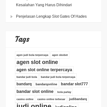
Kesalahan Yang Harus Dihindari
Penjelasan Lengkap Slot Gates Of Hades
Tags
agen judi bola terpercaya
agen sbobet
agen slot online
agen slot online terpercaya
bandar judi bola
bandar judi bola terpercaya
bandarq
bandar slot777
bandarqonline
bandar slot online
bola parlay
judibandarq
casino online
casino online terbesar
judi online