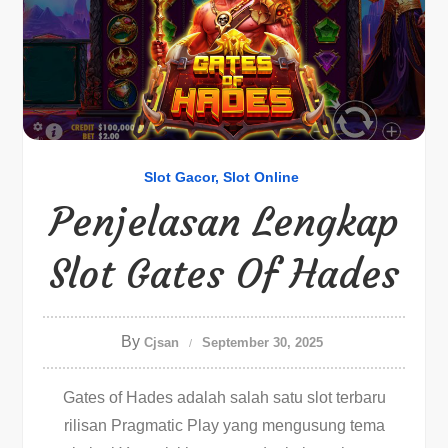
Slot Gacor
Slot Online
Penjelasan Lengkap
Slot Gates Of Hades
By
Cjsan
September 30, 2025
Gates of Hades adalah salah satu slot terbaru
rilisan Pragmatic Play yang mengusung tema