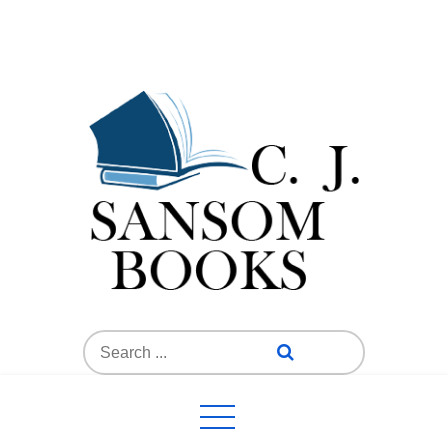
Skip
to
content
Search
for: