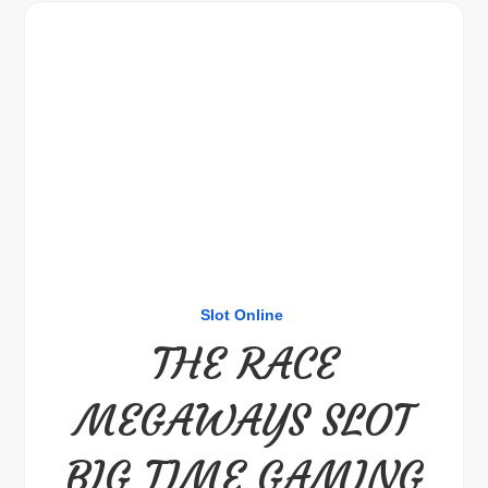
Slot Online
THE RACE
MEGAWAYS SLOT
BIG TIME GAMING