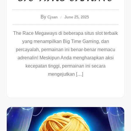
By
Cjsan
June 25, 2025
The Race Megaways di beberapa situs slot terbaik
yang menampilkan Big Time Gaming, dan
percayalah, permainan ini benar-benar memacu
adrenalin! Meskipun Anda mengharapkan aksi
kecepatan tinggi, permainan ini secara
mengejutkan […]