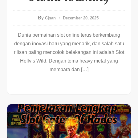
By
Cjsan
December 20, 2025
Dunia permainan slot online terus berkembang
dengan inovasi baru yang menarik, dan salah satu
rilisan paling mencolok belakangan ini adalah Slot
Hellvis Wild. Dengan tema heavy metal yang
membara dan […]