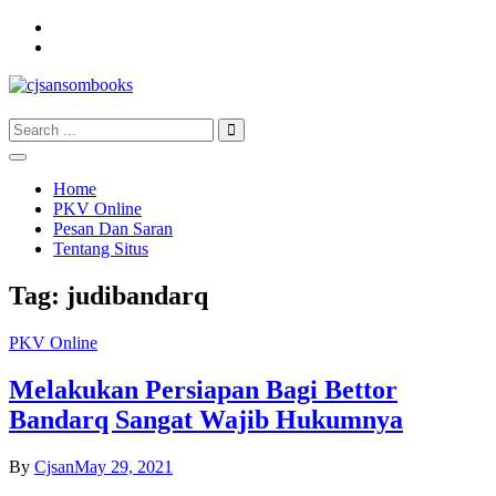
Skip
to
content
Search
for:
Home
PKV Online
Pesan Dan Saran
Tentang Situs
Tag:
judibandarq
PKV Online
Melakukan Persiapan Bagi Bettor
Bandarq Sangat Wajib Hukumnya
By
Cjsan
May 29, 2021