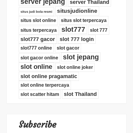
server jepang
server Thailand
situsjudionline
situs judi bola resmi
situs slot online
situs slot terpercaya
slot777
situs terpercaya
slot 777
slot777 gacor
slot 777 login
slot777 online
slot gacor
slot jepang
slot gacor online
slot online
slot online joker
slot online pragamatic
slot online terpercaya
slot Thailand
slot scatter hitam
Subscribe