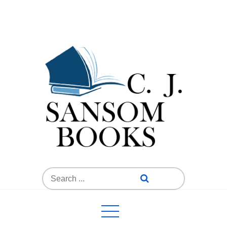
Skip
to
content
Search
for: