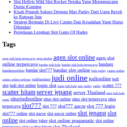
Slot Hellvis Wild Slot Rocker Neraka Yang Mengguncang
Dunia iGaming
Kisah Petaruh Sukses Dengan Max Parlay Dari Uang Receh
ke Ratusan Juta
Strategi Bermain Di Live Casino Dan Kesalahan Yang Harus
Dihindari
Penjelasan Lengkap Slot Gates Of Hades
Tags
agen slot online
agen slot
agen judi bola terpercaya
agen sbobet
online terpercaya
bandarq
bandar judi bola
bandar judi bola terpercaya
bandar slot online
bandar slot777
bandarqonline
bola parlay
casino online
judi online
judionline
judi
judibandarq
casino online terbesar
login slot
slot
judi slot online
scatter 777
main judi bola
mix parlay
parlay
scatter hitam
server jepang
server Thailand
situs judi bola
situsjudionline
situs slot online
situs slot terpercaya
situs
resmi
slot777
slot777 gacor
slot 777 login
terpercaya
slot 777
slot jepang
slot
slot777 online
slot gacor
slot gacor online
online
slot online pragamatic
slot online joker
slot online
slot Thailand
terpercaya
slot scatter hitam