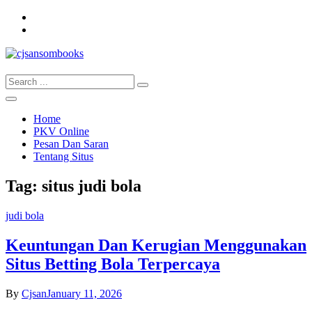
Skip
to
content
Search
for:
Home
PKV Online
Pesan Dan Saran
Tentang Situs
Tag:
situs judi bola
judi bola
Keuntungan Dan Kerugian Menggunakan
Situs Betting Bola Terpercaya
By
Cjsan
January 11, 2026