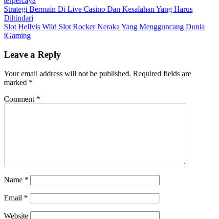
terpercaya
Post
Strategi Bermain Di Live Casino Dan Kesalahan Yang Harus
Dihindari
navigation
Slot Hellvis Wild Slot Rocker Neraka Yang Mengguncang Dunia
iGaming
Leave a Reply
Your email address will not be published.
Required fields are
marked
*
Comment
*
Name
*
Email
*
Website