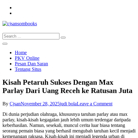
Skip
to
content
Search
for:
Home
PKV Online
Pesan Dan Saran
Tentang Situs
Kisah Petaruh Sukses Dengan Max
Parlay Dari Uang Receh ke Ratusan Juta
on
By
Cjsan
November 28, 2025
judi bola
Leave a Comment
Kisah
Di dunia perjudian olahraga, khususnya taruhan parlay atau max
Petaruh
parlay, kisah-kisah kegagalan jauh lebih umum terdengar daripada
Sukses
keberhasilan. Namun, sesekali, muncul cerita luar biasa tentang
Dengan
seorang pemain biasa yang berhasil mengubah taruhan kecil menjadi
Max
kemenangan raksasa. Kisah-kisah ini menjadi legenda urban di
Parlay