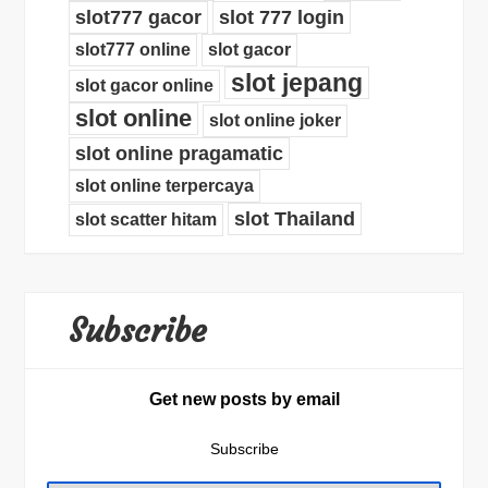
slot777 gacor
slot 777 login
slot777 online
slot gacor
slot jepang
slot gacor online
slot online
slot online joker
slot online pragamatic
slot online terpercaya
slot Thailand
slot scatter hitam
Subscribe
Get new posts by email