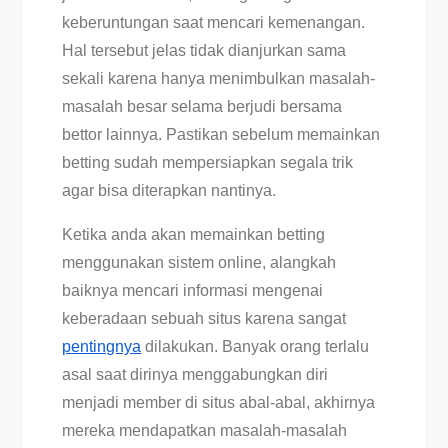
keberuntungan saat mencari kemenangan.
Hal tersebut jelas tidak dianjurkan sama
sekali karena hanya menimbulkan masalah-
masalah besar selama berjudi bersama
bettor lainnya. Pastikan sebelum memainkan
betting sudah mempersiapkan segala trik
agar bisa diterapkan nantinya.
Ketika anda akan memainkan betting
menggunakan sistem online, alangkah
baiknya mencari informasi mengenai
keberadaan sebuah situs karena sangat
pentingnya
dilakukan. Banyak orang terlalu
asal saat dirinya menggabungkan diri
menjadi member di situs abal-abal, akhirnya
mereka mendapatkan masalah-masalah