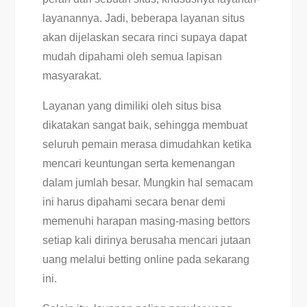
layanannya. Jadi, beberapa layanan situs
akan dijelaskan secara rinci supaya dapat
mudah dipahami oleh semua lapisan
masyarakat.
Layanan yang dimiliki oleh situs bisa
dikatakan sangat baik, sehingga membuat
seluruh pemain merasa dimudahkan ketika
mencari keuntungan serta kemenangan
dalam jumlah besar. Mungkin hal semacam
ini harus dipahami secara benar demi
memenuhi harapan masing-masing bettors
setiap kali dirinya berusaha mencari jutaan
uang melalui betting online pada sekarang
ini.