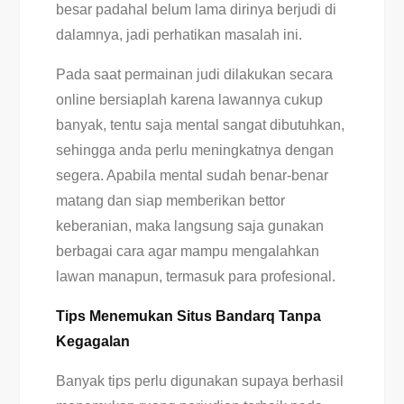
besar padahal belum lama dirinya berjudi di
dalamnya, jadi perhatikan masalah ini.
Pada saat permainan judi dilakukan secara
online bersiaplah karena lawannya cukup
banyak, tentu saja mental sangat dibutuhkan,
sehingga anda perlu meningkatnya dengan
segera. Apabila mental sudah benar-benar
matang dan siap memberikan bettor
keberanian, maka langsung saja gunakan
berbagai cara agar mampu mengalahkan
lawan manapun, termasuk para profesional.
Tips Menemukan Situs Bandarq Tanpa
Kegagalan
Banyak tips perlu digunakan supaya berhasil