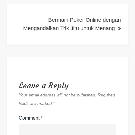
Post
Bermain Poker Online dengan
navigation
Mengandalkan Trik Jitu untuk Menang
Leave a Reply
Your email address will not be published.
Required
fields are marked
*
Comment
*