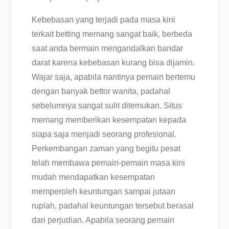
Kebebasan yang terjadi pada masa kini
terkait betting memang sangat baik, berbeda
saat anda bermain mengandalkan bandar
darat karena kebebasan kurang bisa dijamin.
Wajar saja, apabila nantinya pemain bertemu
dengan banyak bettor wanita, padahal
sebelumnya sangat sulit ditemukan. Situs
memang memberikan kesempatan kepada
siapa saja menjadi seorang profesional.
Perkembangan zaman yang begitu pesat
telah membawa pemain-pemain masa kini
mudah mendapatkan kesempatan
memperoleh keuntungan sampai jutaan
rupiah, padahal keuntungan tersebut berasal
dari perjudian. Apabila seorang pemain