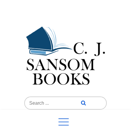
Skip
to
content
Search
for: