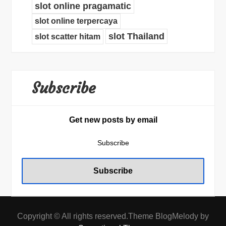
slot online pragamatic
slot online terpercaya
slot Thailand
slot scatter hitam
Subscribe
Get new posts by email
Copyright © All rights reserved.Theme BlogMelody by