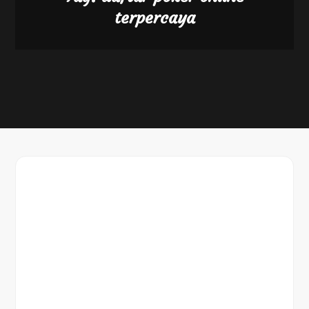
terpercaya