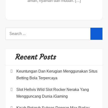
aman, nyaman dan mudah. […]
Search
for:
Recent Posts
Keuntungan Dan Kerugian Menggunakan Situs
Betting Bola Terpercaya
Slot Hellvis Wild Slot Rocker Neraka Yang
Mengguncang Dunia iGaming
Kisah Petaruh Sukses Dengan Max Parlay