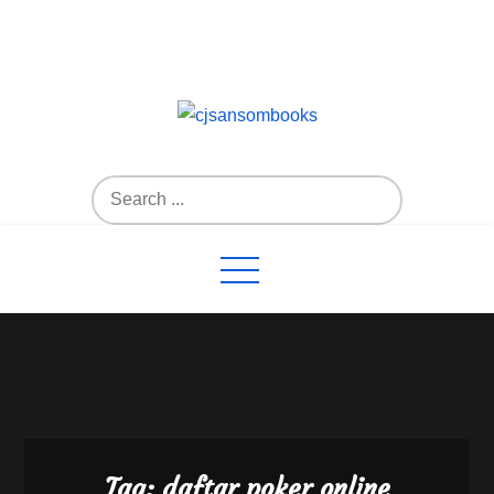
Skip
to
content
Search
for:
Tag:
daftar poker online