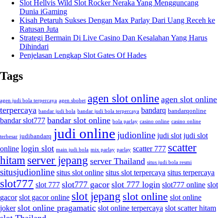
Slot Hellvis Wild Slot Rocker Neraka Yang Mengguncang
Dunia iGaming
Kisah Petaruh Sukses Dengan Max Parlay Dari Uang Receh ke
Ratusan Juta
Strategi Bermain Di Live Casino Dan Kesalahan Yang Harus
Dihindari
Penjelasan Lengkap Slot Gates Of Hades
Tags
agen slot online
agen slot online
agen judi bola terpercaya
agen sbobet
terpercaya
bandarq
bandarqonline
bandar judi bola
bandar judi bola terpercaya
bandar slot online
bandar slot777
bola parlay
casino online
casino online
judi online
judionline
judi slot
judi slot
judibandarq
terbesar
scatter
login slot
online
scatter 777
main judi bola
mix parlay
parlay
hitam
server jepang
server Thailand
situs judi bola resmi
situsjudionline
situs slot online
situs slot terpercaya
situs terpercaya
slot777
slot777 gacor
slot 777 login
slot 777
slot777 online
slot
slot jepang
slot online
gacor
slot gacor online
slot online
slot online pragamatic
joker
slot online terpercaya
slot scatter hitam
slot Thailand