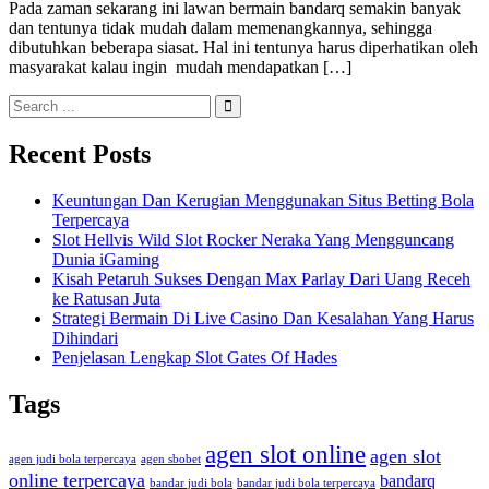
Pada zaman sekarang ini lawan bermain bandarq semakin banyak
dan tentunya tidak mudah dalam memenangkannya, sehingga
dibutuhkan beberapa siasat. Hal ini tentunya harus diperhatikan oleh
masyarakat kalau ingin mudah mendapatkan […]
Search
for:
Recent Posts
Keuntungan Dan Kerugian Menggunakan Situs Betting Bola
Terpercaya
Slot Hellvis Wild Slot Rocker Neraka Yang Mengguncang
Dunia iGaming
Kisah Petaruh Sukses Dengan Max Parlay Dari Uang Receh
ke Ratusan Juta
Strategi Bermain Di Live Casino Dan Kesalahan Yang Harus
Dihindari
Penjelasan Lengkap Slot Gates Of Hades
Tags
agen slot online
agen slot
agen judi bola terpercaya
agen sbobet
online terpercaya
bandarq
bandar judi bola
bandar judi bola terpercaya