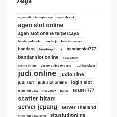
Tags
agen judi bola terpercaya
agen sbobet
agen slot online
agen slot online terpercaya
bandar judi bola
bandar judi bola terpercaya
bandarq
bandar slot777
bandarqonline
bandar slot online
bola parlay
judibandarq
casino online
casino online terbesar
judi online
judionline
login slot
judi slot
judi slot online
scatter 777
main judi bola
mix parlay
parlay
scatter hitam
server jepang
server Thailand
situsjudionline
situs judi bola resmi