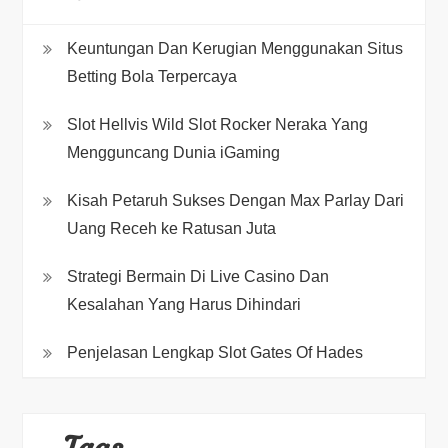
Keuntungan Dan Kerugian Menggunakan Situs
Betting Bola Terpercaya
Slot Hellvis Wild Slot Rocker Neraka Yang
Mengguncang Dunia iGaming
Kisah Petaruh Sukses Dengan Max Parlay Dari
Uang Receh ke Ratusan Juta
Strategi Bermain Di Live Casino Dan
Kesalahan Yang Harus Dihindari
Penjelasan Lengkap Slot Gates Of Hades