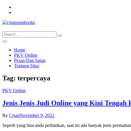
Skip
to
content
Search
for:
Home
PKV Online
Pesan Dan Saran
Tentang Situs
Tag:
terpercaya
PKV Online
Jenis Jenis Judi Online yang Kini Tengah 
By
Cjsan
November 9, 2022
Seperti yang bisa anda perhatikan, saat ini ada banyak jenis permain